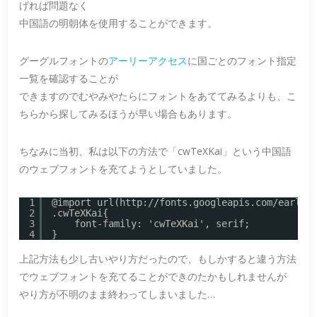
げれば問題なく
中国語の明朝体を使用することができます。
グーグルフォントの
アーリーアクセス
に国ごとのフォント指定
一覧を確認することが
できますのでむやみやたらにフォントをあててみるよりも、こ
ちらから探してみるほうが早い場合もあります。
ちなみに当初、私は以下の方法で「cwTeXKai」という中国語
のウェブフォントを充てようとしていました。
1
@import url(
http://fonts.googleapis.com/earlya
2
.cwTeXKai{
3
font-family: 'cwTeXKai', serif;
4
}
上記方法も少し古いやり方だったので、もしかすると違う方法
でウェブフォントを充てることができのたかもしれませんが
やり方が不明のまま終わってしまいました…