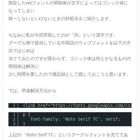
指定したweフォントの明朝体が文字によってはゴシック体に
なってしまい
統一しないといけないときの対処法をご紹介します。
ちなみに私が今回苦戦したのが『荺』という漢字です。
グーグル側で提供している中国語のウェブフォントを以下の方
法ではじめは
当ててみたのですが変わらず、ゴシック体は何とかなるものの
明朝体は解決に
少し時間を要したので備忘録として残しておこうと思います。
では、早速解決方法から
1
<link href="
https://fonts.googleapis.com/css?f
1
p {
2
font-family: 'Noto Serif TC', serif;
3
}
上記の「Noto Serif TC」というグーグルフォントを充ててあ