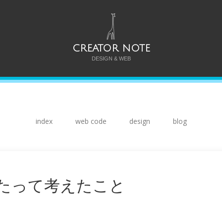
CREATOR NOTE
DESIGN & WEB
index
web code
design
blog
たって考えたこと