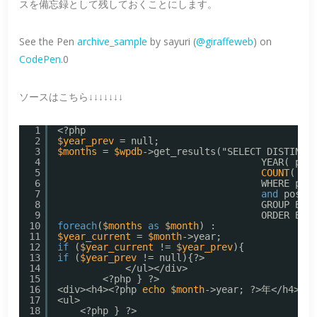
スを備忘録として残しておくことにします。
See the Pen
archive_sample
by sayuri (
@giraffeweb
) on
CodePen
.0
ソースはこちら↓↓↓↓↓↓↓
1
<?php
2
$year_prev
= null;
3
$months
= 
$wpdb
->get_results("SELECT DISTINCT
4
YEAR( pos
5
COUNT
( id
6
WHERE pos
7
and
post_
8
GROUP BY 
9
ORDER BY 
10
foreach
(
$months
as
$month
) :
11
$year_current
= 
$month
->year;
12
if
(
$year_current
!= 
$year_prev
){
13
if
(
$year_prev
!= null){?>
14
</ul></div>
15
<?php } ?>
16
<div><h4><?php 
echo
$month
->year; ?>年</h4>
17
<ul>
18
<?php } ?>