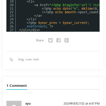
19
<li>
20
<a href=
"<?php bloginfo('url') ?>/dat
21
<?php 
echo
date
(
"n"
, 
mktime
(0, 0,
22
(<?php 
echo
$month
->post_count; ?
23
</a>
24
</li>
25
<?php 
$year_prev
= 
$year_current
;
26
endforeach
; ?>
27
</ul></div>
Share:
Twitter
Facebook
Google+
blog
,
code
,
web
1 Comment
syu
2024年8月21日 at 4:47 PM