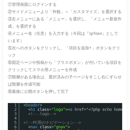
①管理画面にログインする
②サイドメニューより「外観」＞「カスタマイズ」を選択する
③左メニューにある「メニュー」を選択し、「メニュー新規作
成」を選択する
④メニュー名（任意）を入力する（今回は『spNavi』として
います）
⑤次へのボタンをクリックし、「項目を追加+」ボタンをクリ
ック
⑥固定ページや投稿から「プラスボタン」が付いている項目を
クリックしてスマホ用メニューを作成
⑦階層がある場合は、選択済みの子ページをすこし右にずらせ
ば階層を作成可能
⑧最後に公開ボタンを押して完了
1
<
header
>
2
<
h1
class
=
"logo"
><
a
href="<?php echo home_u
3
<!--.logo-->
4
5
<!--PC用のナビゲーション-->
6
<
nav
class
=
"gnav"
>