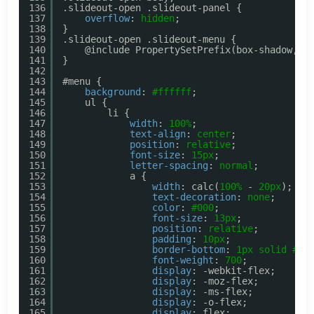
136
.slideout-open .slideout-panel {
137
overflow
: 
hidden
;
138
}
139
.slideout-open .slideout-menu {
140
@include PropertySetPrefix(box-shadow, 
-
141
}
142
143
#menu {
144
background
: 
#ffffff
;
145
ul {
146
li {
147
width
: 
100%
;
148
text-align
: 
center
;
149
position
: 
relative
;
150
font-size
: 
15px
;
151
letter-spacing
: 
normal
;
152
a {
153
width
: calc(
100%
- 
20px
);
154
text-decoration
: 
none
;
155
color
: 
#000
;
156
font-size
: 
13px
;
157
position
: 
relative
;
158
padding
: 
10px
;
159
border-bottom
: 
1px
solid
#dd
160
font-weight
: 
700
;
161
display
: -webkit-flex;
162
display
: -moz-flex;
163
display
: -ms-flex;
164
display
: -o-flex;
165
display
: flex;