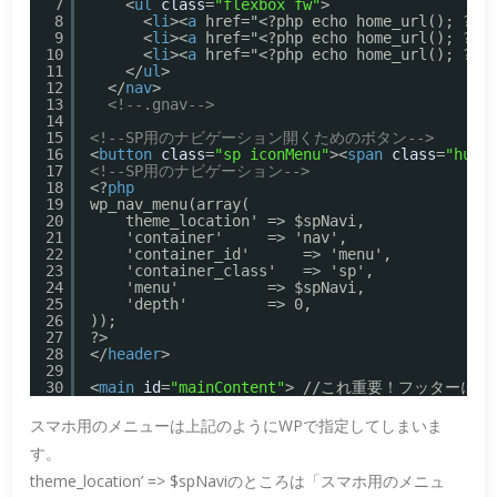
7
<
ul
class
=
"flexbox fw"
>
8
<
li
><
a
href="<?php echo home_url(); ?
9
<
li
><
a
href="<?php echo home_url(); ?
10
<
li
><
a
href="<?php echo home_url(); ?
11
</
ul
>
12
</
nav
>
13
<!--.gnav-->
14
15
<!--SP用のナビゲーション開くためのボタン-->
16
<
button
class
=
"sp iconMenu"
><
span
class
=
"humb
17
<!--SP用のナビゲーション-->
18
<?
php
19
wp_nav_menu(array(
20
theme_location' => $spNavi,
21
'container'     => 'nav',
22
'container_id'      => 'menu',
23
'container_class'   => 'sp',
24
'menu'          => $spNavi,
25
'depth'         => 0,
26
));
27
?>
28
</
header
>
29
30
<
main
id
=
"mainContent"
> //これ重要！フッターにも
スマホ用のメニューは上記のようにWPで指定してしまいま
す。
theme_location’ => $spNaviのところは「スマホ用のメニュ