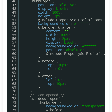
46
.humburger {
47
position
: 
relative
;
48
display
: 
block
;
49
width
: 
100%
;
50
height
: 
2px
;
51
@include PropertySetPrefix(transitio
52
background-color
: 
#ffffff
;
53
&:before, &:after {
54
content
: 
""
;
55
width
: 
100%
;
56
height
: 
2px
;
57
display
: 
block
;
58
background-color
: 
#ffffff
;
59
position
: 
absolute
;
60
@include PropertySetPrefix(trans
61
}
62
&:before {
63
top
: 
-10px
;
64
left
: 
0
;
65
}
66
&:after {
67
left
: 
0
;
68
top
: 
10px
;
69
}
70
}
71
/* icon opened */
72
.slideout-open{
73
.humburger {
74
background-color
: 
transparent
;
75
&:before,