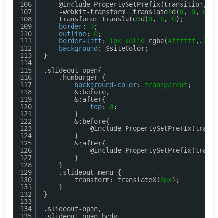
106
@include PropertySetPrefix(transition, 
a
107
-webkit-transform: translate
3
d(
0
, 
0
, 
0
);
108
transform: translate
3
d(
0
, 
0
, 
0
);
109
border
: 
0
;
110
outline
: 
0
;
111
border-left
: 
1px
solid
rgba(
#ffffff
,.
25
)
112
background
: $siteColor;
113
}
114
115
.slideout-open{
116
.humburger {
117
background-color
: 
transparent
;
118
&:before,
119
&:after{
120
top
: 
0
;
121
}
122
&:before{
123
@include PropertySetPrefix(trans
124
}
125
&:after{
126
@include PropertySetPrefix(trans
127
}
128
}
129
.slideout-menu {
130
transform: translateX(
0px
);
131
}
132
}
133
134
.slideout-open,
135
.slideout-open body,