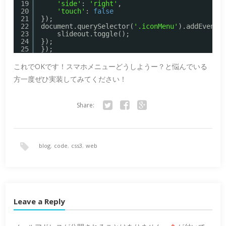
19
'side'
: 
'right'
,
20
'touch'
: 
false
21
});
22
document.querySelector(
'.iconMenu'
).addEventL
23
slideout.toggle();
24
});
25
});
これでOKです！スマホメニューどうしようー？と悩んでいる
方一度ぜひ実装してみてください！
Share:
Twitter
Facebook
Google+
blog
,
code
,
css3
,
web
Leave a Reply