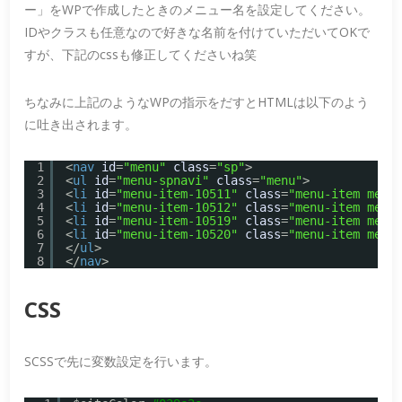
ー」をWPで作成したときのメニュー名を設定してください。
IDやクラスも任意なので好きな名前を付けていただいてOKで
すが、下記のcssも修正してくださいね笑
ちなみに上記のようなWPの指示をだすとHTMLは以下のよう
に吐き出されます。
1
<
nav
id
=
"menu"
class
=
"sp"
>
2
<
ul
id
=
"menu-spnavi"
class
=
"menu"
>
3
<
li
id
=
"menu-item-10511"
class
=
"menu-item menu
4
<
li
id
=
"menu-item-10512"
class
=
"menu-item menu
5
<
li
id
=
"menu-item-10519"
class
=
"menu-item menu
6
<
li
id
=
"menu-item-10520"
class
=
"menu-item menu
7
</
ul
>
8
</
nav
>
CSS
SCSSで先に変数設定を行います。