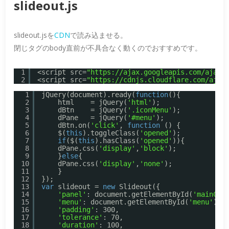
slideout.js
slideout.jsを
CDN
で読み込ませる。
閉じタグのbody直前が不具合なく動くのでおすすめです。
1
<script src=
"
https://ajax.googleapis.com/ajax/
2
<script src=
"
https://cdnjs.cloudflare.com/ajax
1
jQuery(document).ready(
function
(){
2
html    = jQuery(
'html'
);
3
dBtn    = jQuery(
'.iconMenu'
);
4
dPane   = jQuery(
'#menu'
);
5
dBtn.on(
'click'
, 
function
() {
6
$(
this
).toggleClass(
'opened'
);
7
if
($(
this
).hasClass(
'opened'
)){
8
dPane.css(
'display'
,
'block'
);
9
}
else
{
10
dPane.css(
'display'
,
'none'
);
11
}
12
});
13
var
slideout = 
new
Slideout({
14
'panel'
: document.getElementById(
'mainCon
15
'menu'
: document.getElementById(
'menu'
),
16
'padding'
: 300,
17
'tolerance'
: 70,
18
'duration'
: 100,