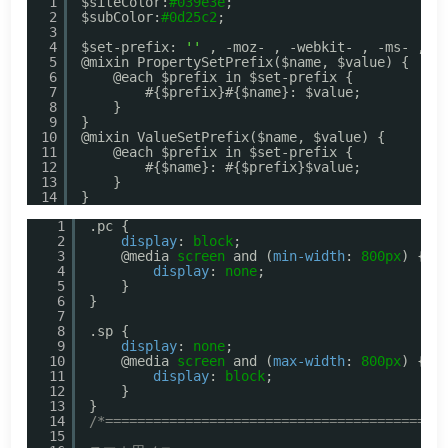
1
$siteColor:
#039e3e
;
2
$subColor:
#0d25c2
;
3
4
$set-prefix: 
''
, -moz- , -webkit- , -ms- , -
5
@mixin PropertySetPrefix($name, $value) {
6
@each $prefix in $set-prefix {
7
#{$prefix}#{$name}: $value;
8
}
9
}
10
@mixin ValueSetPrefix($name, $value) {
11
@each $prefix in $set-prefix {
12
#{$name}: #{$prefix}$value;
13
}
14
}
1
.pc {
2
display
: 
block
;
3
@media 
screen
and (
min-width
: 
800px
) {
4
display
: 
none
;
5
}
6
}
7
8
.sp {
9
display
: 
none
;
10
@media 
screen
and (
max-width
: 
800px
) {
11
display
: 
block
;
12
}
13
}
14
/*==========================================
15