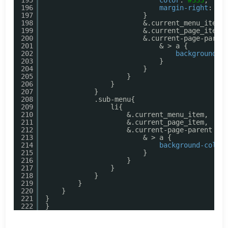
196
margin-right
: .
8
197
}
198
&.current_menu_item,
199
&.current_page_item,
200
&.current-page-paren
201
& > a {
202
background-c
203
}
204
}
205
}
206
}
207
}
208
.sub-menu{
209
li{
210
&.current_menu_item,
211
&.current_page_item,
212
&.current-page-parent {
213
& > a {
214
background-color
215
}
216
}
217
}
218
}
219
}
220
}
221
}
222
}