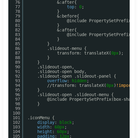
76
&:after{
77
top
: 
0
;
78
}
79
&:before{
80
@include PropertySetPrefix(t
81
}
82
&:after{
83
@include PropertySetPrefix(t
84
}
85
}
86
.slideout-menu {
87
transform: translateX(
0px
);
88
}
89
}
90
.slideout-open,
91
.slideout-open body,
92
.slideout-open .slideout-panel {
93
overflow
: 
hidden
;
94
//transform: translateX(
0px
)
!importa
95
}
96
.slideout-open .slideout-menu {
97
@include PropertySetPrefix(box-shado
98
}
99
100
101
.iconMenu {
102
display
: 
block
;
103
width
: 
60px
;
104
height
: 
60px
;
105
padding
: 
12px
;