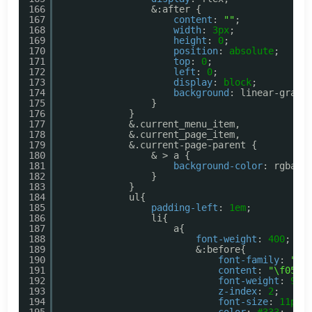
166
&:after {
167
content
: 
""
;
168
width
: 
3px
;
169
height
: 
0
;
170
position
: 
absolute
;
171
top
: 
0
;
172
left
: 
0
;
173
display
: 
block
;
174
background
: linear-gradi
175
}
176
}
177
&.current_menu_item,
178
&.current_page_item,
179
&.current-page-parent {
180
& > a {
181
background-color
: rgba($
182
}
183
}
184
ul{
185
padding-left
: 
1em
;
186
li{
187
a{
188
font-weight
: 
400
;
189
&:before{
190
font-family
: 
"Fo
191
content
: 
"\f054"
192
font-weight
: 
900
193
z-index
: 
2
;
194
font-size
: 
11px
;
195
color
: 
#333
;