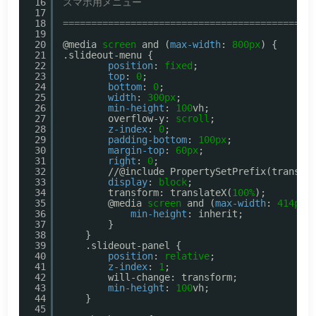
16
スマホ用メニュー
17
18
============================================
19
20
@media 
screen
and (
max-width
: 
800px
) {
21
.slideout-menu {
22
position
: 
fixed
;
23
top
: 
0
;
24
bottom
: 
0
;
25
width
: 
300px
;
26
min-height
: 
100
vh;
27
overflow-y: 
scroll
;
28
z-index
: 
0
;
29
padding-bottom
: 
100px
;
30
margin-top
: 
60px
;
31
right
: 
0
;
32
//@include PropertySetPrefix(transit
33
display
: 
block
;
34
transform: translateX(
100%
);
35
@media 
screen
and (
max-width
: 
414px
)
36
min-height
: inherit;
37
}
38
}
39
.slideout-panel {
40
position
: 
relative
;
41
z-index
: 
1
;
42
will-change: transform;
43
min-height
: 
100
vh;
44
}
45