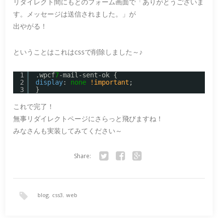
リダイレクト間にもとのフォーム画面で「ありがとうございま
す。メッセージは送信されました。」が
出やがる！
ということはこれはcssで削除しました～♪
1
.wpcf
7
-mail-sent-ok {
2
display
: 
none
!important
;
3
}
これで完了！
無事リダイレクトページにさらっと飛びますね！
みなさんも実装してみてください～
Share:
Twitter
Facebook
Google+
blog
,
css3
,
web