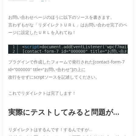
お問い合わせページのほうに以下のソースを書きます。
言わずもがな「リダイレクトＵＲＬ」はお問い合わせ完了のペ
ージに設定したＵＲＬを入れてね！
1
<
script
>document.addEventListener('wpcf7mail
2
[contact-form-7 id="000000" title="お問い合わせ"
プラグインで作成したフォームで発行された[contact-form-7
id=”000000″ title=”お問い合わせ”]の上に
改行をせずにscriptソースを記述してください。
これでリダイレクトは完了します！
実際にテストしてみると問題が…
リダイレクトはするんです！するんですが…